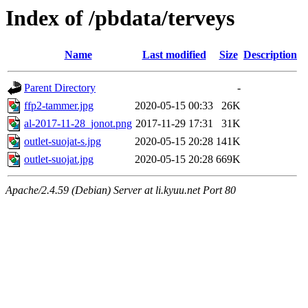
Index of /pbdata/terveys
Name
Last modified
Size
Description
Parent Directory
-
ffp2-tammer.jpg
2020-05-15 00:33
26K
al-2017-11-28_jonot.png
2017-11-29 17:31
31K
outlet-suojat-s.jpg
2020-05-15 20:28
141K
outlet-suojat.jpg
2020-05-15 20:28
669K
Apache/2.4.59 (Debian) Server at li.kyuu.net Port 80